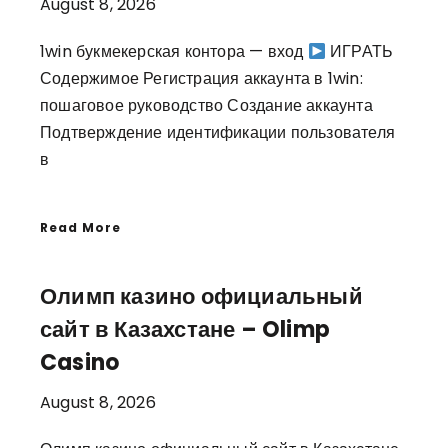
August 8, 2026
1win букмекерская контора — вход
ИГРАТЬ
Содержимое Регистрация аккаунта в 1win:
пошаговое руководство Создание аккаунта
Подтверждение идентификации пользователя
в
Read More
Олимп казино официальный
сайт в Казахстане – Olimp
Casino
August 8, 2026