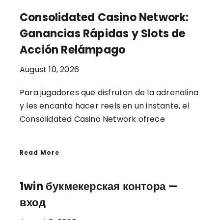
Consolidated Casino Network:
Ganancias Rápidas y Slots de
Acción Relámpago
August 10, 2026
Para jugadores que disfrutan de la adrenalina
y les encanta hacer reels en un instante, el
Consolidated Casino Network ofrece
Read More
1win букмекерская контора —
вход