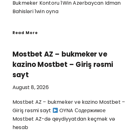
Bukmeker Kontoru 1Win Azerbaycan Idman
Bahisləri 1win oyna
Read More
Mostbet AZ – bukmeker ve
kazino Mostbet – Giriş rəsmi
sayt
August 8, 2026
Mostbet AZ – bukmeker ve kazino Mostbet –
Giriş rəsmi sayt
OYNA Содержимое
Mostbet AZ-də qeydiyyatdan keçmək və
hesab