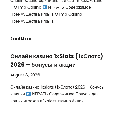
Олимп казино официальный сайт в Казахстане
– Olimp Casino
ИГРАТЬ Содержимое
Преимущества игры в Olimp Casino
Преимущества игры в
Read More
Онлайн казино 1xSlots (1хСлотс)
2026 – бонусы и акции
August 8, 2026
Онлайн казино 1xSlots (1хСлотс) 2026 – бонусы
и акции
ИГРАТЬ Содержимое Бонусы для
новых игроков в 1xslots казино Акции