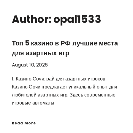
Author:
opal1533
Топ 5 казино в РФ лучшие места
для азартных игр
August 10, 2026
1. Казино Сочи: рай для азартных игроков
Казино Сочи предлагает уникальный опыт для
любителей азартных игр. Здесь современные
игровые автоматы
Read More